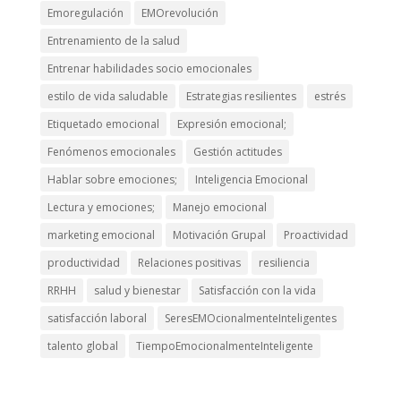
Emoregulación
EMOrevolución
Entrenamiento de la salud
Entrenar habilidades socio emocionales
estilo de vida saludable
Estrategias resilientes
estrés
Etiquetado emocional
Expresión emocional;
Fenómenos emocionales
Gestión actitudes
Hablar sobre emociones;
Inteligencia Emocional
Lectura y emociones;
Manejo emocional
marketing emocional
Motivación Grupal
Proactividad
productividad
Relaciones positivas
resiliencia
RRHH
salud y bienestar
Satisfacción con la vida
satisfacción laboral
SeresEMOcionalmenteInteligentes
talento global
TiempoEmocionalmenteInteligente