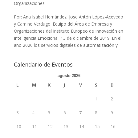
Organizaciones
Por: Ana Isabel Hernández, Jose Antón López-Acevedo
y Camino Verdugo. Equipo del Área de Empresa y
Organizaciones del Instituto Europeo de Innovación en
Inteligencia Emocional. 13 de diciembre de 2019. En el
año 2020 los servicios digitales de automatización y...
Calendario de Eventos
agosto 2026
L
M
X
J
V
S
D
1
2
3
4
5
6
7
8
9
10
11
12
13
14
15
16