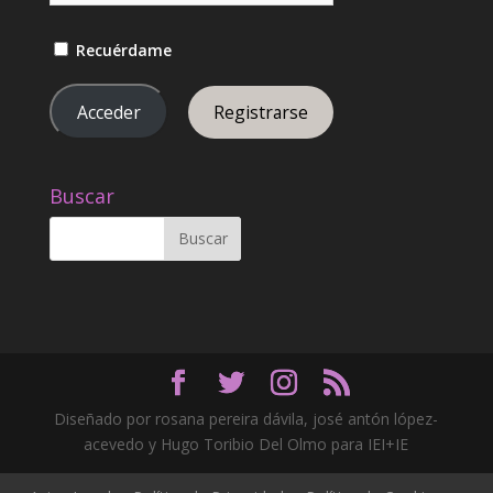
Recuérdame
Registrarse
Buscar
Diseñado por rosana pereira dávila, josé antón lópez-
acevedo y Hugo Toribio Del Olmo para IEI+IE