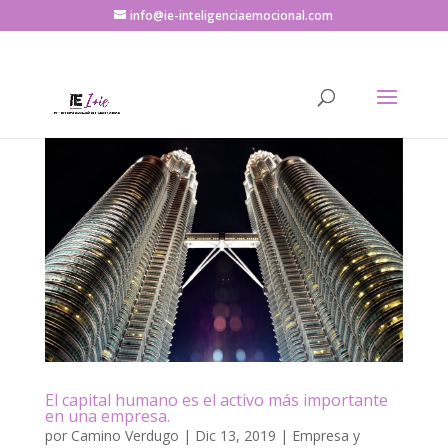
info@ie-inteligenciaemocional.com
El capital humano es el activo más importante
en una empresa.
por
Camino Verdugo
|
Dic 13, 2019
|
Empresa y