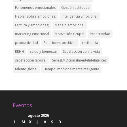
Fenómenos emocionales
Gestión actitudes
Hablar sobre emociones;
Inteligencia Emocional
Lectura y emociones;
Manejo emocional
marketing emocional
Motivación Grupal
Proactividad
productividad
Relaciones positivas
resiliencia
RRHH
salud y bienestar
Satisfacción con la vida
satisfacción laboral
SeresEMOcionalmenteInteligentes
talento global
TiempoEmocionalmenteInteligente
Eventos
agosto 2026
L
M
X
J
V
S
D