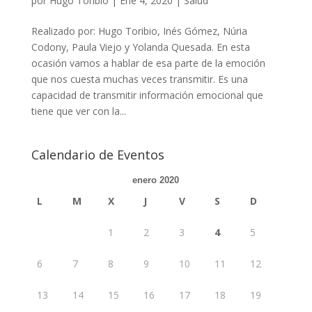
por
Hugo Toribio
|
Ene 4, 2020
|
Salud
Realizado por: Hugo Toribio, Inés Gómez, Núria
Codony, Paula Viejo y Yolanda Quesada. En esta
ocasión vamos a hablar de esa parte de la emoción
que nos cuesta muchas veces transmitir. Es una
capacidad de transmitir información emocional que
tiene que ver con la...
Calendario de Eventos
enero 2020
L
M
X
J
V
S
D
1
2
3
4
5
6
7
8
9
10
11
12
13
14
15
16
17
18
19