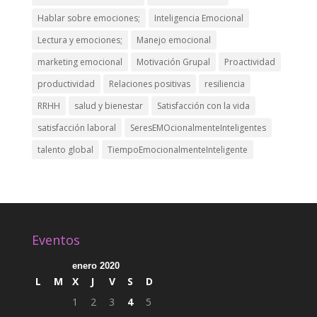
Hablar sobre emociones;
Inteligencia Emocional
Lectura y emociones;
Manejo emocional
marketing emocional
Motivación Grupal
Proactividad
productividad
Relaciones positivas
resiliencia
RRHH
salud y bienestar
Satisfacción con la vida
satisfacción laboral
SeresEMOcionalmenteInteligentes
talento global
TiempoEmocionalmenteInteligente
Eventos
enero 2020
L
M
X
J
V
S
D
1
2
3
4
5