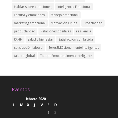
Hablar sobre emociones;
Inteligencia Emocional
Lectura y emociones;
Manejo emocional
marketing emocional
Motivación Grupal
Proactividad
productividad
Relaciones positivas
resiliencia
RRHH
salud y bienestar
Satisfacción con la vida
satisfacción laboral
SeresEMOcionalmenteInteligentes
talento global
TiempoEmocionalmenteInteligente
Eventos
febrero 2020
L
M
X
J
V
S
D
1
2