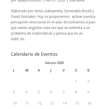
por
EquipoInstituto
|
Feb 27, 2020
|
Educativa
Elaborado por Victor Zubizarreta, Esmeralda Rosell y
David Gonzalez. Hoy os proponemos activar nuestra
percepción emocional en el aula: Encontramos a Juan
que siente angustia cada vez que se enfrenta a un
problema de matemáticas y piensa que es un
inútil. Se...
Calendario de Eventos
febrero 2020
L
M
X
J
V
S
D
1
2
3
4
5
6
7
8
9
10
11
12
13
14
15
16